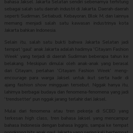
bahasa Jaksel. Jakarta Selatan sendiri sebenarnya terhitung
sebagai salah satu daerah industri di Jakarta. Daerah-daerah
seperti Sudirman, Setiabudi, Kebayoran, Blok M, dan lainnya
memang menjadi salah satu kawasan industrinya kota
Jakarta bahkan Indonesia.
Selain itu, salah satu bukti bahwa Jakarta Selatan jadi
tempat 'gaul' anak Jakarta adalah hadirnya 'Citayam Fashion
Week' yang terjadi di daerah Sudirman beberapa tahun ke
belakang. Meskipun dimulai oleh anak-anak yang berasal
dari Citayam, perlahan 'Citayam Fashion Week'
meng-
encourage
para warga Jaksel untuk ikut serta hadir di
ajang
fashion show
mingguan tersebut. Nggak hanya itu,
lahirnya berbagai budaya dan fenomena-fenomena yang jadi
'trendsetter' pun nggak jarang terlahir dari Jaksel.
Mulai dari fenomena atau tren pekerja di SCBD yang
terkesan
high class,
tren bahasa Jaksel yang mencampur
bahasa Indonesia dengan bahasa Inggris, sampai ke tempat
nongkrong hits anak gaul Jakarta yang sering kali bertempat