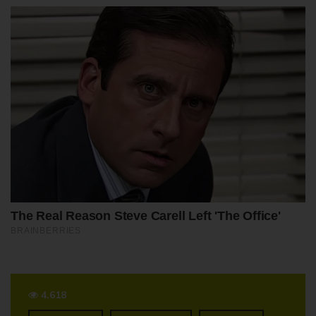
4.618