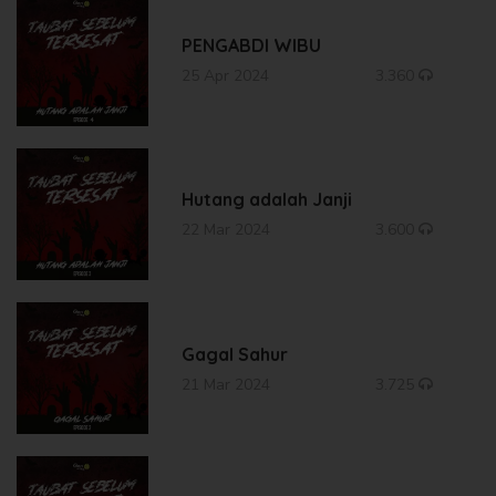
PENGABDI WIBU
25 Apr 2024
3.360
Hutang adalah Janji
22 Mar 2024
3.600
Gagal Sahur
21 Mar 2024
3.725