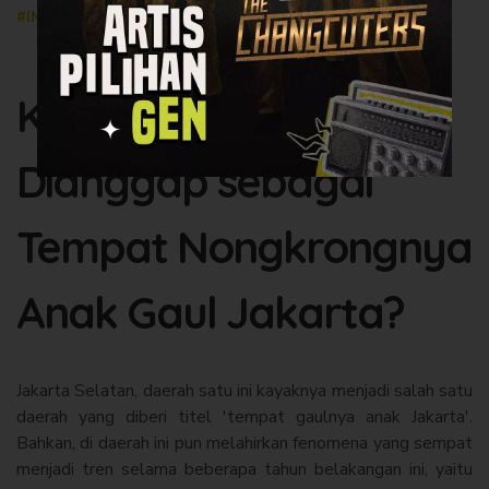
#INFOGEN
20 February 2024
Kok Bisa Jaksel
Dianggap sebagai
Tempat Nongkrongnya
Anak Gaul Jakarta?
Jakarta Selatan, daerah satu ini kayaknya menjadi salah satu
daerah yang diberi titel 'tempat gaulnya anak Jakarta'.
Bahkan, di daerah ini pun melahirkan fenomena yang sempat
menjadi tren selama beberapa tahun belakangan ini, yaitu