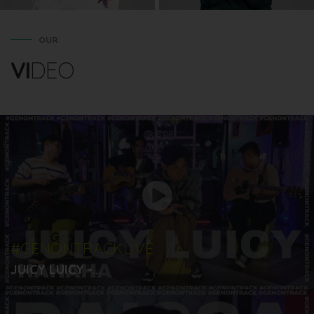
OUR
VI
DEO
#GENONTRACKLIVE
JUICY LUICY -...