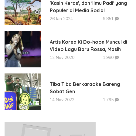
'Kasih Keras', dan 'Ilmu Padi' yang
Populer di Media Sosial
26 Jan 2024
9.851
Artis Korea Ki Do-hoon Muncul di
Video Lagu Baru Rossa, Masih
12 Nov 2020
1.980
Tiba Tiba Berkaraoke Bareng
Sobat Gen
14 Nov 2022
1.795