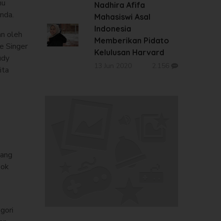
hu
Nadhira Afifa
nda.
Mahasiswi Asal
Indonesia
an oleh
Memberikan Pidato
e Singer
Kelulusan Harvard
udy
13 Jun 2020
2.156
ita
yang
sok
gori