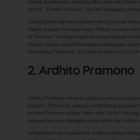
terbaik di Indonesia. Berbagai film yang ada Maudy
Kertas', 'Habibie & Ainun', dan lain sebagainya men
Sebagai bukti dari kesuskesan Maudy Ayunda sebag
Maudy Ayunda. Sebagai musisi, Maudy Ayunda suks
of The Year', dan beberapa kali sukses masuk nomi
Ayunda sukses meraih berbagai penghargaan, seperti
Pendukung Terfavorit' di Indonesia Movie Actors Aw
2. Ardhito Pramono
Ardhito Pramono menjadi salah satu musisi yang kin
berjudul 'Bitterlove' sukses membintangi sejumlah 
Ardhito Pramono adalah 'Nanti Kita Cerita Tentang 
sebagai Kale pun dianggap cukup ikonis dan bahkan 
Sebagai bukti pencapaiannya, Ardhito sukses seb