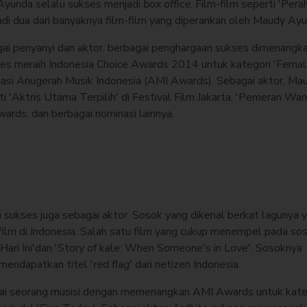
 Ayunda selalu sukses menjadi
box office
. Film-film seperti 'Pera
jadi dua dari banyaknya film-film yang diperankan oleh Maudy Ayu
ai penyanyi dan aktor. berbagai penghargaan sukses dimenangk
es meraih Indonesia Choice Awards 2014 untuk kategori 'Femal
nasi Anugerah Musik Indonesia (AMI Awards). Sebagai aktor, Ma
 'Aktris Utama Terpilih' di Festival Film Jakarta, 'Pemeran Wan
ards, dan berbagai nominasi lainnya.
i sukses juga sebagai aktor. Sosok yang dikenal berkat lagunya 
film di Indonesia. Salah satu film yang cukup menempel pada so
Hari Ini'dan 'Story of kale: When Someone's in Love'. Sosoknya
mendapatkan titel '
red flag'
dari netizen Indonesia.
agai seorang musisi dengan memenangkan AMI Awards untuk kate