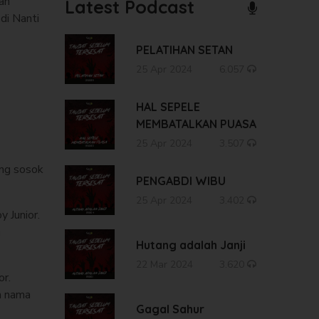
an
Latest Podcast
di Nanti
PELATIHAN SETAN
25 Apr 2024
6.057
HAL SEPELE
MEMBATALKAN PUASA
25 Apr 2024
3.507
ang sosok
PENGABDI WIBU
25 Apr 2024
3.402
y Junior.
a
Hutang adalah Janji
22 Mar 2024
3.620
or.
an nama
Gagal Sahur