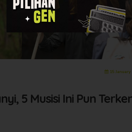
15 January
, 5 Musisi Ini Pun Terke