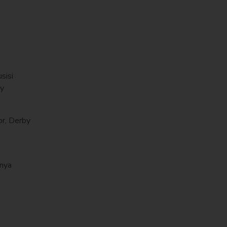
sisi
by
or, Derby
unya