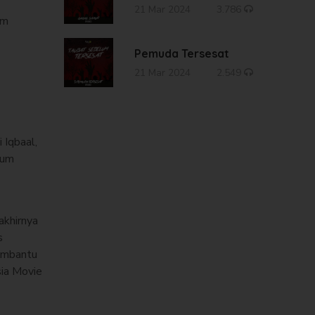
21 Mar 2024
3.786
am
Pemuda Tersesat
21 Mar 2024
2.549
 Iqbaal,
lum
akhirnya
s
embantu
sia Movie