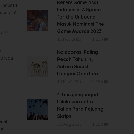
Keren! Game Asal
 industri
Indonesia, A Space
osok 'a'
for the Unbound
Masuk Nominasi The
Game Awards 2023
jadi
15 Nov 2023
1.189
n
Kolaborasi Paling
ng juga
Pecah Tahun Ini,
Antara Smash
Dengan Oom Leo
19 Feb 2020
2.155
4 Tips yang dapat
Dilakukan untuk
Kalian Para Pejuang
Skripsi
enal
30 Aug 2023
1.169
or