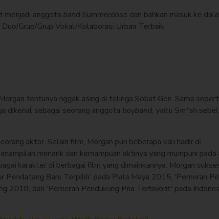
at menjadi anggota
band
Summerdose dan bahkan masuk ke dal
 Duo/Grup/Grup Vokal/Kolaborasi Urban Terbaik.
organ tentunya nggak asing di telinga Sobat Gen. Sama seperti
a dikenal sebagai seorang anggota
boyband,
yaitu Sm*sh sebe
orang aktor. Selain film, Morgan pun beberapa kali hadir di
 penampilan menarik dan kemampuan aktinya yang mumpuni pada 
ai karakter di berbagai film yang dimainkannya. Morgan sukse
r Pendatang Baru Terpilih' pada Piala Maya 2015, 'Pemeran P
dung 2018, dan 'Pemeran Pendukung Pria Terfavorit' pada Indone