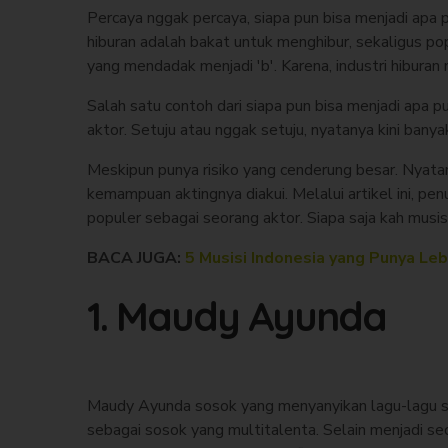
Percaya nggak percaya, siapa pun bisa menjadi apa pu
hiburan adalah bakat untuk menghibur, sekaligus po
yang mendadak menjadi 'b'. Karena, industri hibura
Salah satu contoh dari siapa pun bisa menjadi apa p
aktor. Setuju atau nggak setuju, nyatanya kini bany
Meskipun punya risiko yang cenderung besar. Nyata
kemampuan aktingnya diakui. Melalui artikel ini, pe
populer sebagai seorang aktor. Siapa saja kah musi
BACA JUGA:
5 Musisi Indonesia yang Punya Leb
1. Maudy Ayunda
Maudy Ayunda sosok yang menyanyikan lagu-lagu sepe
sebagai sosok yang multitalenta. Selain menjadi se