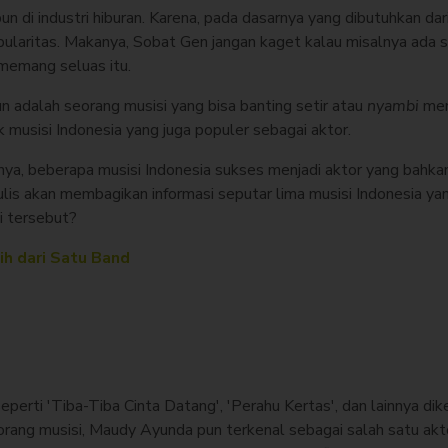
n di industri hiburan. Karena, pada dasarnya yang dibutuhkan dari
pularitas. Makanya, Sobat Gen jangan kaget kalau misalnya ada s
n memang seluas itu.
un adalah seorang musisi yang bisa banting setir atau
nyambi
men
ak musisi Indonesia yang juga populer sebagai aktor.
nya, beberapa musisi Indonesia sukses menjadi aktor yang bahka
nulis akan membagikan informasi seputar lima musisi Indonesia ya
si tersebut?
ih dari Satu Band
rti 'Tiba-Tiba Cinta Datang', 'Perahu Kertas', dan lainnya dik
orang musisi, Maudy Ayunda pun terkenal sebagai salah satu akt