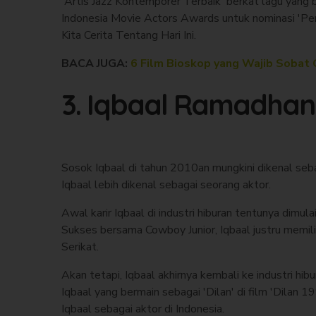
'Artis Jazz Kontemporer Terbaik' berkat lagu yang 
Indonesia Movie Actors Awards untuk nominasi 'Pem
Kita Cerita Tentang Hari Ini.
BACA JUGA:
6 Film Bioskop yang Wajib Sobat 
3. Iqbaal Ramadhan
Sosok Iqbaal di tahun 2010an mungkini dikenal se
Iqbaal lebih dikenal sebagai seorang aktor.
Awal karir Iqbaal di industri hiburan tentunya dimul
Sukses bersama Cowboy Junior, Iqbaal justru memili
Serikat.
Akan tetapi, Iqbaal akhirnya kembali ke industri hi
Iqbaal yang bermain sebagai 'Dilan' di film 'Dilan 
Iqbaal sebagai aktor di Indonesia.