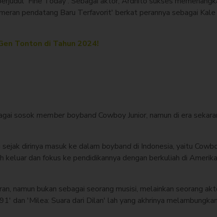
berjudul 'Fine Today'. Sebagai aktor, Ardhito sukses memenangk
eran pendatang Baru Terfavorit' berkat perannya sebagai Kale 
Gen Tonton di Tahun 2024!
bagai sosok
member boyband
Cowboy Junior, namun di era sekar
ai sejak dirinya masuk ke dalam
boyband
di Indonesia, yaitu Cowbo
h keluar dan fokus ke pendidikannya dengan berkuliah di Amerik
buran, namun bukan sebagai seorang musisi, melainkan seorang akt
1991' dan 'Milea: Suara dari Dilan' lah yang akhrinya melambungk