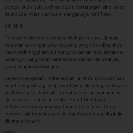
tertentu. Dalam skor film, Anda akan menemukan SFX
sebagai suara pukulan khas dalam pertarungan, sinar laser
dalam Star Wars, dan suara menggelegar dari T.rex.
14. SNR
Pengukuran ini membandingkan kekuatan sinyal dengan
kekuatan kebisingan latar belakang yang tidak diinginkan.
Rasio lebih tinggi dari 1:1 mengindikasikan rasio sinyal-ke-
kebisingan yang sehat karena menunjukkan lebih banyak
sinyal daripada kebisingan.
Setelah mengetahui istilah-istilah ini, tentunya Sobat Gen
dapat mengulik lagu yang Sobat Gen suka dengan seksama
dan lebih lanjut. Terlebih, jika Sobat Gen ingin mengasah
skill
produksi lagu yang dimiliki, Sobat Gen dapat
melakukan
remix
pada lagu tersebut, dengan catatan
meminta izin terhadap pemilik lagu tersebut apabila ingin
dikomersilkan.(*/)