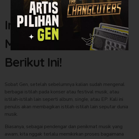
Ingin Jadi Produser
Musik? Kenali 14 Istilah
Berikut Ini!
Sobat Gen, setelah sebelumnya kalian sudah mengenal
berbagai istilah pada konser atau festival musik, atau
istilah-istilah lain seperti album,
single,
atau EP. Kali ini
penulis akan membagikan istilah-istilah lain seputar dunia
musik.
Biasanya, sebagai pendengar dan penikmat musik yang
awam, kita nggak terlalu memikirkan proses bagaimana