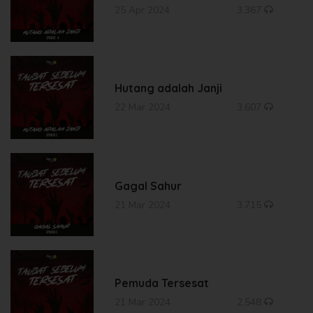
25 Apr 2024
3.367
Hutang adalah Janji
22 Mar 2024
3.607
Gagal Sahur
21 Mar 2024
3.715
Pemuda Tersesat
21 Mar 2024
2.548