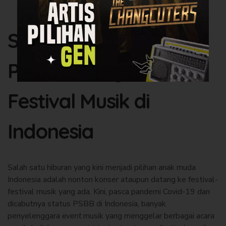
Sejarah dan
Perkembangan
Festival Musik di
Indonesia
Salah satu hiburan yang kini menjadi pilihan anak muda
Indonesia adalah nonton konser ataupun datang ke festival-
festival musik yang ada. Kini, pasca pandemi Covid-19 dan
dicabutnya status PSBB di Indonesia, banyak
penyelenggara
event
musik yang menggelar berbagai acara