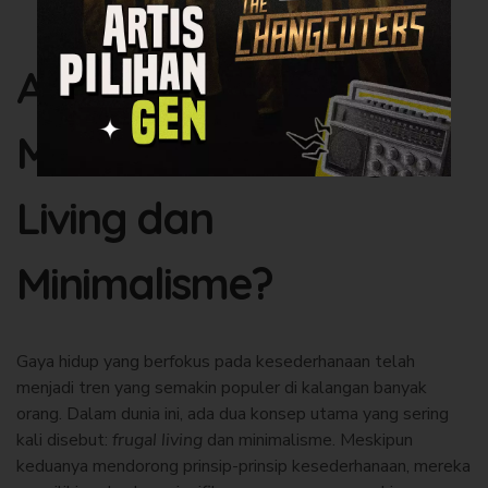
Apa yang
Membedakan Frugal
Living dan
Minimalisme?
Gaya hidup yang berfokus pada kesederhanaan telah
menjadi tren yang semakin populer di kalangan banyak
orang. Dalam dunia ini, ada dua konsep utama yang sering
kali disebut:
frugal living
dan minimalisme. Meskipun
keduanya mendorong prinsip-prinsip kesederhanaan, mereka