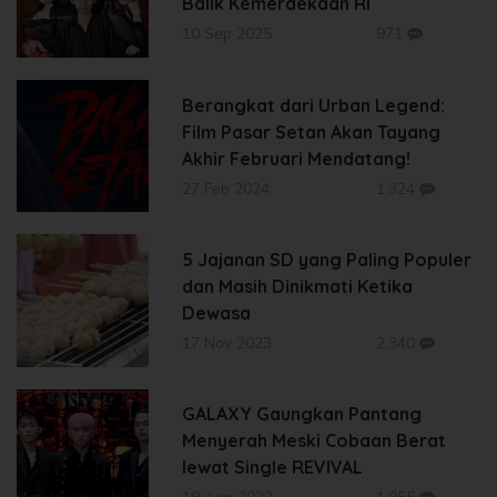
Balik Kemerdekaan RI
10 Sep 2025
971
Berangkat dari Urban Legend:
Film Pasar Setan Akan Tayang
Akhir Februari Mendatang!
27 Feb 2024
1.324
5 Jajanan SD yang Paling Populer
dan Masih Dinikmati Ketika
Dewasa
17 Nov 2023
2.340
GALAXY Gaungkan Pantang
Menyerah Meski Cobaan Berat
lewat Single REVIVAL