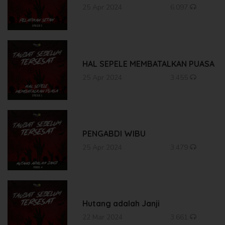
25 Apr 2024
6.097
HAL SEPELE MEMBATALKAN PUASA
25 Apr 2024
3.455
PENGABDI WIBU
25 Apr 2024
3.479
Hutang adalah Janji
22 Mar 2024
3.661