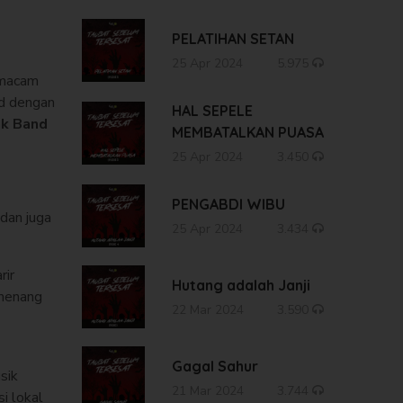
PELATIHAN SETAN
25 Apr 2024
5.975
 macam
d dengan
HAL SEPELE
ak Band
MEMBATALKAN PUASA
25 Apr 2024
3.450
PENGABDI WIBU
dan juga
25 Apr 2024
3.434
rir
Hutang adalah Janji
emenang
22 Mar 2024
3.590
Gagal Sahur
sik
21 Mar 2024
3.744
i lokal