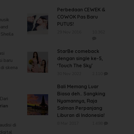
Perbedaan CEWEK &
COWOK Pas Baru
musik
PUTUS!
 band
29 Nov 2016
10.362
 Sheila
StarBe comeback
si
dengan single ke-5,
i baru
‘Touch The Sky’
 di skena
30 Nov 2022
2.110
Bali Memang Luar
Biasa deh.. Sangking
Dari
Nyamannya, Raja
rian
Salman Perpanjang
Liburan di Indonesia!
8 Mar 2017
1.498
udisi di
igital