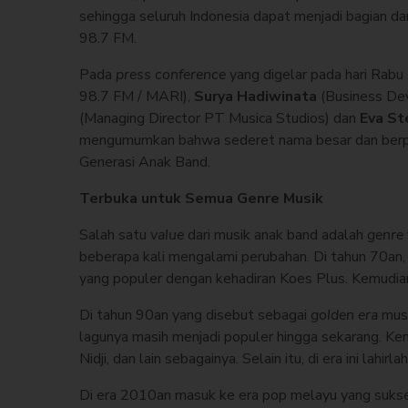
sehingga seluruh Indonesia dapat menjadi bagian da
98.7 FM.
Pada
press conference
yang digelar pada hari Rabu
98.7 FM / MARI),
Surya Hadiwinata
(Business De
(Managing Director PT Musica Studios) dan
Eva St
mengumumkan bahwa sederet nama besar dan berpenga
Generasi Anak Band.
Terbuka untuk Semua Genre Musik
Salah satu
value
dari musik anak band adalah
genre
beberapa kali mengalami perubahan. Di tahun 70a
yang populer dengan kehadiran Koes Plus. Kemudia
Di tahun 90an yang disebut sebagai
golden era
mus
lagunya masih menjadi populer hingga sekarang. K
Nidji, dan lain sebagainya. Selain itu, di era ini lah
Di era 2010an masuk ke era pop melayu yang suks