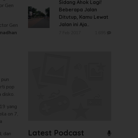
Sidang Ahok Lagi!
or Gen
Beberapa Jalan
Ditutup, Kamu Lewat
Jalan ini Aja..
ctor Gen
madhan
7 Feb 2017
1.695
 pun
rti pop
a disko.
 19 yang
ila on 7,
ya
Latest Podcast
, dan