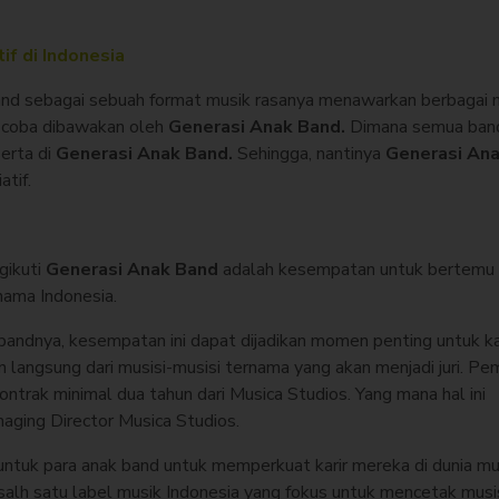
if di Indonesia
 band sebagai sebuah format musik rasanya menawarkan berbagai
g coba dibawakan oleh
Generasi Anak Band.
Dimana semua ban
serta di
Generasi Anak Band.
Sehingga, nantinya
Generasi An
atif.
gikuti
Generasi Anak Band
adalah kesempatan untuk bertemu 
nama Indonesia.
bandnya, kesempatan ini dapat dijadikan momen penting untuk ka
langsung dari musisi-musisi ternama yang akan menjadi juri. P
trak minimal dua tahun dari Musica Studios. Yang mana hal ini
aging Director Musica Studios.
tuk para anak band untuk memperkuat karir mereka di dunia mu
salh satu label musik Indonesia yang fokus untuk mencetak musis