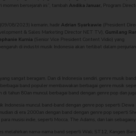
ri momen bersejarah ini.”, tambah
Andika Januar,
Program Direct
 (09/08/2023) kemarin, hadir
Adrian Syarkawie
(President Dire
velopment & Sales Marketing Director NET TV),
Gumilang Ra
ephanie Kurnia
(Senior Vice President Content Vidio) yang
ruh di industri musik Indonesia akan terlibat dalam penjurian
yang sangat beragam. Dan di Indonesia sendiri,
genre
musik band
n, berbagai band populer membawakan berbagai
genre
musik sepe
n di tahun 80an muncul berbagai band dengan
genre
pop dan jug
ik Indonesia muncul band-band dengan
genre
pop seperti Dewa
emudian di era 2000an dengan band dengan
genre
pop seperti She
irlah para musisi indie, seperti Mocca, The Adams, dan lain sebagain
es melahirkan nama-nama band seperti Wali, ST12, Kangen Band