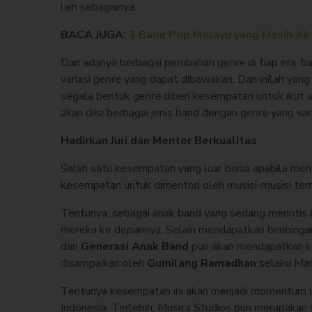
lain sebagainya.
BACA JUGA:
3 Band Pop Melayu yang Masih Akt
Dari adanya berbagai perubahan
genre
di tiap era,
variasi
genre
yang dapat dibawakan. Dan inilah yan
segala bentuk
genre
diberi kesempatan untuk ikut 
akan diisi berbagai jenis band dengan
genre
yang vari
Hadirkan Juri dan Mentor Berkualitas
Salah satu kesempatan yang luar biasa apabila men
kesempatan untuk dimentori oleh musisi-musisi ter
Tentunya, sebagai anak band yang sedang merintis 
mereka ke depannya. Selain mendapatkan bimbingan 
dari
Generasi Anak Band
pun akan mendapatkan kon
disampaikan oleh
Gumilang Ramadhan
selaku Man
Tentunya kesempatan ini akan menjadi momentum un
Indonesia. Terlebih, Musica Studios pun merupakan 