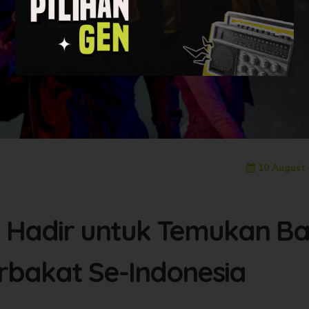
10 August 
 Hadir untuk Temukan B
rbakat Se-Indonesia