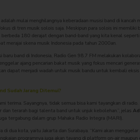
a adalah mulai menghilangnya keberadaan musisi band di kancah 
 fokus di tren musik solois saja. Meskipun para solois ini memiliki
a berbeda 180 derajat dengan band-band yang kita kenal seperti
mpat merajai skena musik Indonesia pada tahun 2000an.
baru band di Indonesia, Radio Gen 98.7 FM melakukan kolabora
nggelar ajang pencarian bakat musik yang fokus mencari generas
kan dapat menjadi wadah untuk musik bandu untuk kembali eksis
nd Sudah Jarang Ditemui?
mi terima. Sayangnya, tidak semua bisa kami tayangkan di radio. 
 dan terarah bagi talenta band untuk unjuk kebolehan.”, jelas
Ad
juga tergabung dalam grup Mahaka Radio Integra (MARI).
a di dua kota, yaitu Jakarta dan Surabaya. “Kami akan menggelar a
angkaian programnya juga akan tayang di platform on-air maupun d