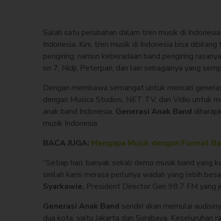
Salah satu perubahan dalam tren musik di Indonesi
Indonesia. Kini, tren musik di Indonesia bisa dibilang
pengiring, namun keberadaan band pengiring rasany
on 7, Nidji, Peterpan, dan lain sebagainya yang se
Dengan membawa semangat untuk mencari generasi 
dengan Musica Studios, NET TV, dan Vidio untuk me
anak band Indonesia.
Generasi Anak Band
diharap
musik Indonesia.
BACA JUGA:
Mengapa Musik dengan Format Ba
“Setiap hari, banyak sekali demo musik band yang ka
sinilah kami merasa perlunya wadah yang lebih besar
Syarkawie,
President Director Gen 98.7 FM yang 
Generasi Anak Band
sendiri akan memulai audisiny
dua kota, yaitu Jakarta dan Surabaya. Keseluruhan r