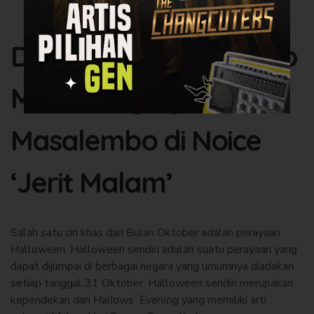
Detektif Astral Ungkap
Misteri Segitiga
Masalembo di Noice
‘Jerit Malam’
Salah satu ciri khas dari Bulan Oktober adalah perayaan
Halloween. Halloween sendiri adalah suatu perayaan yang
dapat dijumpai di berbagai negara yang umumnya diadakan
setiap tanggal 31 Oktober. Halloween sendiri merupakan
kependekan dari
Hallows’ Evening
yang memiliki arti