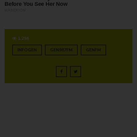
1.294
INFOGEN
GEN987FM
GENFM