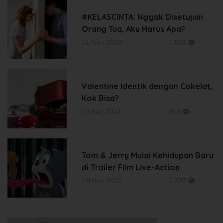
#KELASCINTA: Nggak Disetujuin
Orang Tua, Aku Harus Apa?
11 Nov 2016
1.582
Valentine Identik dengan Cokelat,
Kok Bisa?
13 Feb 2024
859
Tom & Jerry Mulai Kehidupan Baru
di Trailer Film Live-Action
18 Nov 2020
1.777