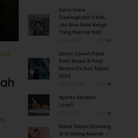
Gara-Gara
Diselingkuhin 5 Kali,
Jaz Bisa Bikin Karya
Yang Mantap Kali!
3 Feb 2020
2.037
Simon Cowell Peluk
2022
Putri Ariani di Final
America’s Got Talent
2023
dah
27 Sep 2023
1.011
Apa Itu Student
Loan?
2 Feb 2024
1.183
ng
Raisa Tampil Stunning
di Grammy Awards