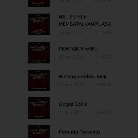
25 Apr 2024
6.013
HAL SEPELE
MEMBATALKAN PUASA
25 Apr 2024
3.419
PENGABDI WIBU
25 Apr 2024
3.496
Hutang adalah Janji
22 Mar 2024
3.696
Gagal Sahur
21 Mar 2024
3.690
Pemuda Tersesat