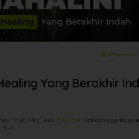
28 September 
Healing Yang Berakhir In
juk "You're Mine" kali ini
@rizkyfbian
kembali menggandeng sa
u Tuju"