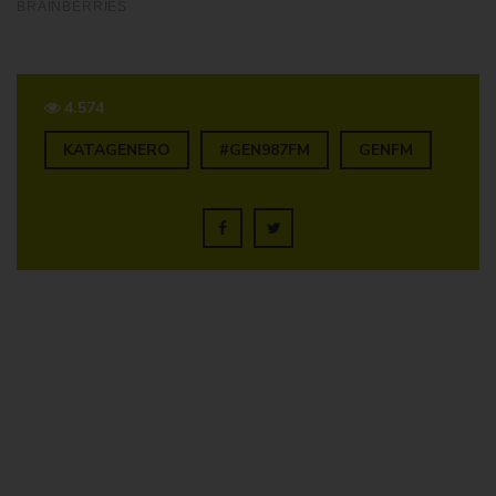
4.574
KATAGENERO
#GEN987FM
GENFM