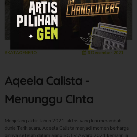
#KATAGENERO
6 December 2021
Aqeela Calista -
Menunggu CInta
Menjelang akhir tahun 2021, aktris yang kini merambah
dunia Tarik suara, Aqeela Calista menjadi momen berharga
dirinya setelah dalam ajang SCTV Award 2021 kemarin ia