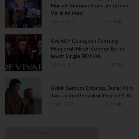
Marcell Siahaan Akan Dibuatkan
Versi Animasi
19 Feb 2020
1.756
GALAXY Gaungkan Pantang
Menyerah Meski Cobaan Berat
lewat Single REVIVAL
19 Aug 2022
2.012
Gokil! Sempat Ditunda, Dune: Part
Two Justru Pecahkan Rekor IMDb
1 Mar 2024
1.053