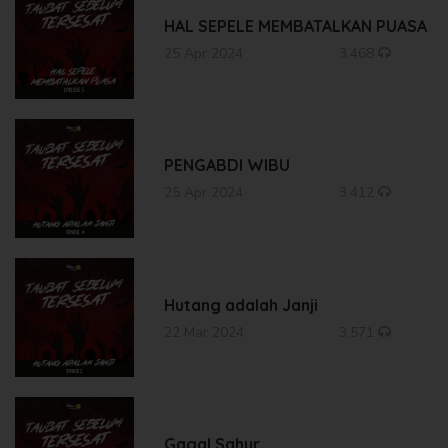
HAL SEPELE MEMBATALKAN PUASA
25 Apr 2024
3.468
PENGABDI WIBU
25 Apr 2024
3.412
Hutang adalah Janji
22 Mar 2024
3.571
Gagal Sahur