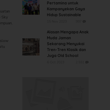
Pertamina untuk
Kampanyekan Gaya
kuatan
Hidup Sustainable
e Sky
15 Nov 2023
997
empuan,
Alasan Mengapa Anak
Muda Jaman
 slow
Sekarang Menyukai
itu
Tren-Tren Klasik dan
Juga Old School
6 Oct 2023
2.551