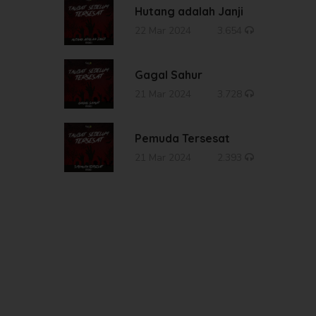
Hutang adalah Janji
22 Mar 2024
3.654
Gagal Sahur
21 Mar 2024
3.728
Pemuda Tersesat
21 Mar 2024
2.393