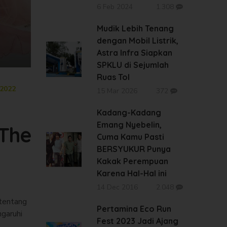
6 Feb 2024
1.308
Mudik Lebih Tenang
dengan Mobil Listrik,
Astra Infra Siapkan
SPKLU di Sejumlah
Ruas Tol
2022
15 Mar 2026
372
Kadang-Kadang
Emang Nyebelin,
 The
Cuma Kamu Pasti
BERSYUKUR Punya
Kakak Perempuan
Karena Hal-Hal ini
14 Dec 2016
2.048
 tentang
Pertamina Eco Run
garuhi
Fest 2023 Jadi Ajang