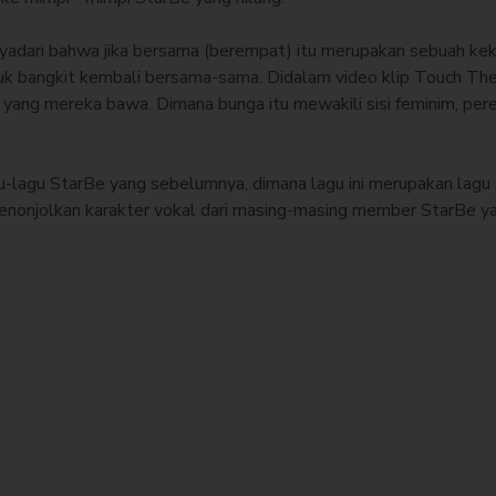
nyadari bahwa jika bersama (berempat) itu merupakan sebuah ke
k bangkit kembali bersama-sama. Didalam video klip Touch Th
yang mereka bawa. Dimana bunga itu mewakili sisi feminim, per
u-lagu StarBe yang sebelumnya, dimana lagu ini merupakan lagu
menonjolkan karakter vokal dari masing-masing member StarBe ya