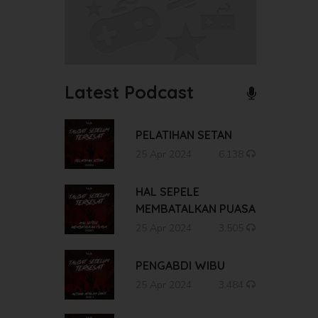
Latest Podcast
PELATIHAN SETAN
25 Apr 2024
6.138
HAL SEPELE
MEMBATALKAN PUASA
25 Apr 2024
3.505
PENGABDI WIBU
25 Apr 2024
3.484