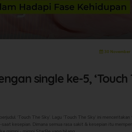
30 November 
gan single ke-5, ‘Touch
rjudul ‘Touch The Sky’. Lagu ‘Touch The Sky’ ini menceritakan
-saat kesepian. Dimana semua rasa sakit & kesepian itu mempen
e mimpi - mimpi StarBe yang hilang.