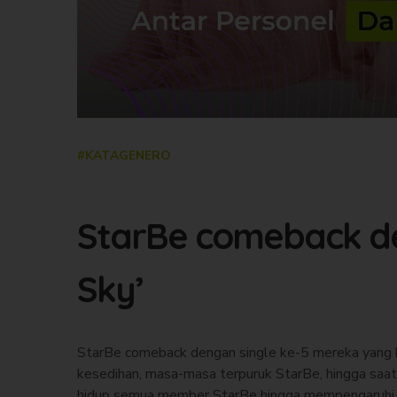
#KATAGENERO
StarBe comeback den
Sky’
StarBe comeback dengan single ke-5 mereka yang be
kesedihan, masa-masa terpuruk StarBe, hingga saat
hidup semua member StarBe hingga mempengaruhi k