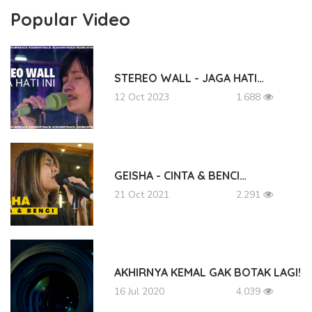
Popular Video
STEREO WALL - JAGA HATI…
12 Oct 2023
1.688
GEISHA - CINTA & BENCI…
21 Oct 2021
2.291
AKHIRNYA KEMAL GAK BOTAK LAGI!
16 Jul 2020
4.039