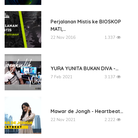
Perjalanan Mistis ke BIOSKOP
MATI,…
22 Nov 2016
1.337
YURA YUNITA BUKAN DIVA -…
7 Feb 2021
3.137
Mawar de Jongh - Heartbeat…
22 Nov 2021
2.222