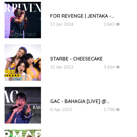
FOR REVENGE | JENTAKA -…
11 Jan 2024
1.643
STARBE - CHEESECAKE
31 Jan 2022
3.454
GAC - BAHAGIA [LIVE] @…
6 Apr 2023
1.736