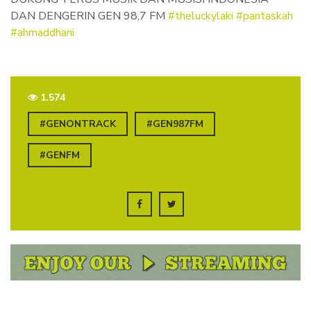
DAN DENGERIN GEN 98,7 FM
#theluckylaki
#pantaskah
#ahmaddhani
1.574
#GENONTRACK
#GEN987FM
#GENFM