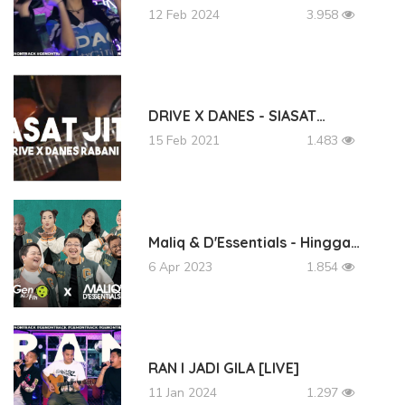
12 Feb 2024
3.958
DRIVE X DANES - SIASAT…
15 Feb 2021
1.483
Maliq & D'Essentials - Hingga…
6 Apr 2023
1.854
RAN I JADI GILA [LIVE]
11 Jan 2024
1.297