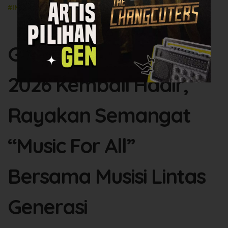
#INFOGEN
8 July 2026
Gaia Music Festival
2026 Kembali Hadir,
Rayakan Semangat
“Music For All”
Bersama Musisi Lintas
Generasi