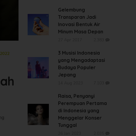
Gelembung
Transparan Jadi
Inovasi Bentuk Air
Minum Masa Depan
27 Apr 2017
2.383
3 Musisi Indonesia
2022
yang Mengadaptasi
Budaya Populer
Jepang
dah
14 Aug 2023
7.103
Raisa, Penyanyi
Perempuan Pertama
di Indonesia yang
ng
Menggelar Konser
Tunggal
26 Jan 2023
2.035