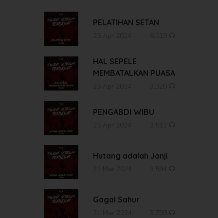
PELATIHAN SETAN
25 Apr 2024
6.019
HAL SEPELE
MEMBATALKAN PUASA
25 Apr 2024
3.320
PENGABDI WIBU
25 Apr 2024
3.512
Hutang adalah Janji
22 Mar 2024
3.594
Gagal Sahur
21 Mar 2024
3.799