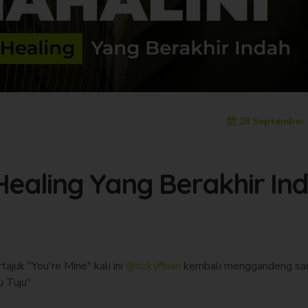
28 September 
Healing Yang Berakhir In
juk "You're Mine" kali ini
@rizkyfbian
kembali menggandeng sa
u Tuju"