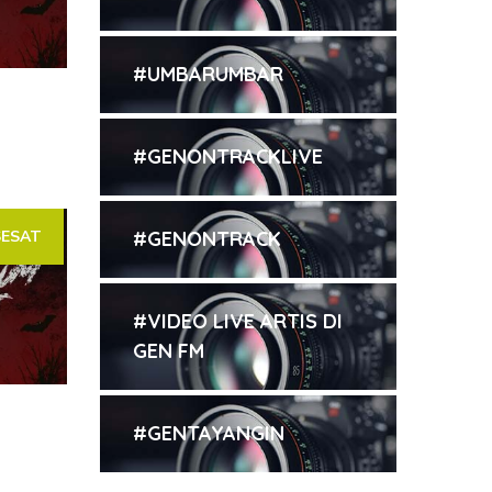
#UMBARUMBAR
#GENONTRACKLIVE
SESAT
#GENONTRACK
#VIDEO LIVE ARTIS DI
GEN FM
#GENTAYANGIN