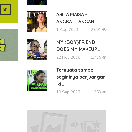
ASILA MAISA -
ANGKAT TANGAN…
1 Aug 2023
2.601
MY (BOY)FRIEND
DOES MY MAKEUP…
22 Nov 2016
1.715
Ternyata sampe
segininya perjuangan
Iki…
19 Sep 2022
1.253