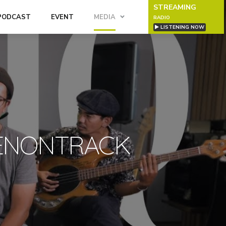
STREAMING
PODCAST
EVENT
MEDIA
RADIO
LISTENING NOW
| GENONTRACK