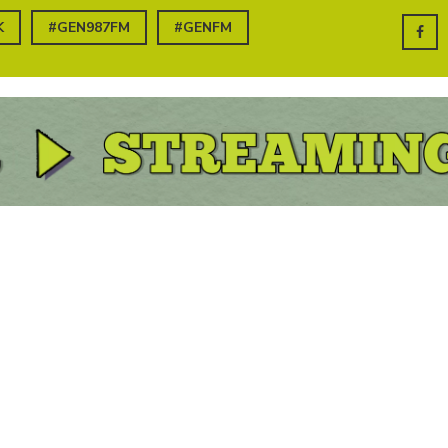
K
#GEN987FM
#GENFM