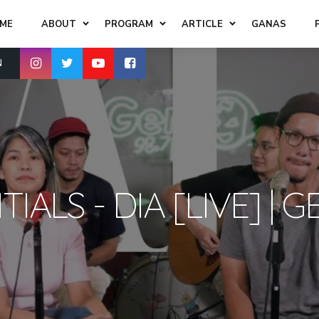
ME
ABOUT
PROGRAM
ARTICLE
GANAS
N
TIALS - DIA [LIVE] 