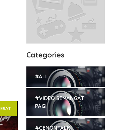
Categories
#ALL
#VIDEO SEMANGAT
PAGI
SESAT
#GENONTALK