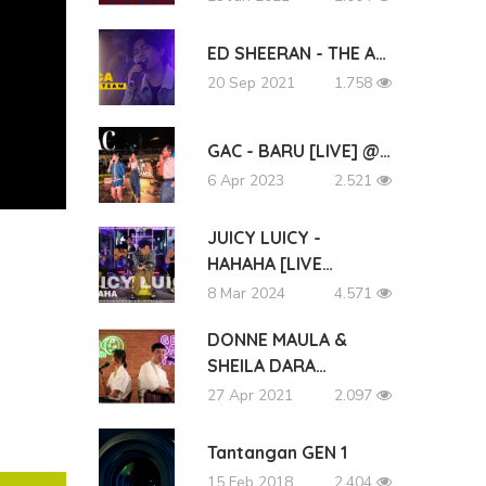
ED SHEERAN - THE A…
20 Sep 2021
1.758
GAC - BARU [LIVE] @…
6 Apr 2023
2.521
JUICY LUICY -
HAHAHA [LIVE…
8 Mar 2024
4.571
DONNE MAULA &
SHEILA DARA…
27 Apr 2021
2.097
Tantangan GEN 1
15 Feb 2018
2.404